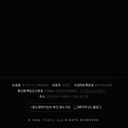
상호명
와이키나스 (YKINAS)
대표자
김용관
사업자등록번호
699-22-02120
[사업자정보확인]
통신판매업신고번호
제2026—인천부평-0920호
주소
인천광역시 부평구 시장로 33, 7층
와이키나스 블로그
✔
중소벤처기업부 확인 중소기업
©
2026
YKIN
Λ
S
. ALL RIGHTS RESERVED.